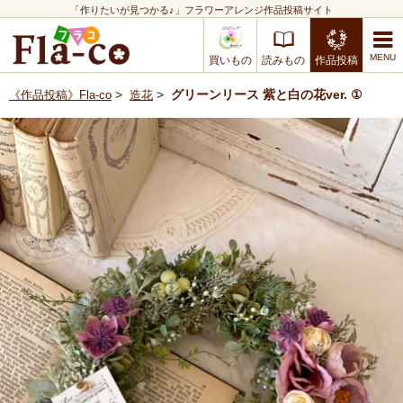
「作りたいが見つかる♪」フラワーアレンジ作品投稿サイト
買いもの
読みもの
作品投稿
>
>
グリーンリース 紫と白の花ver. ①
《作品投稿》Fla-co
造花