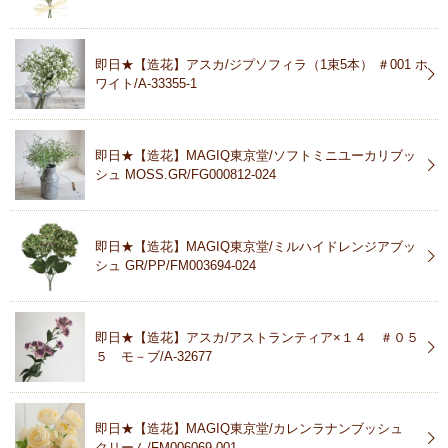
即日★【造花】アスカ/ジプソフィラ（1束5本） ＃001 ホ
ワイト/A-33355-1
即日★【造花】MAGIQ東京堂/ソフトミニユーカリブッ
シュ MOSS.GR/FG000812-024
即日★【造花】MAGIQ東京堂/ミルハイドレンジアブッ
シュ GR/PP/FM003694-024
即日★【造花】アスカ/アストランティア×１４ ＃０５
５ モ－ブ/A-32677
即日★【造花】MAGIQ東京堂/カレンラナンブッシュ
クリーム/FM006069-001