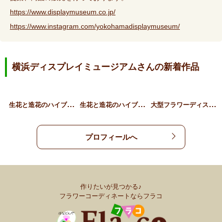
https://www.displaymuseum.co.jp/
https://www.instagram.com/yokohamadisplaymuseum/
横浜ディスプレイミュージアムさんの新着作品
生
花と造花のハイブリッドデ…
生
花と造花のハイブリッドデ…
大
型フラワーディスプレイ …
プロフィールへ
作りたいが見つかる♪
フラワーコーディネートならフラコ