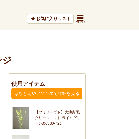
お気に入りリスト
ンジ
使用アイテム
はなどんやアソシエで詳細を見る
【プリザーブド】大地農園/
グリーンミスト ライムグリ
ーン/00330-721