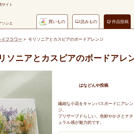
稿サイト
買いもの
読みもの
作品投稿
やアソシエ
ライフラワー
>
モリソニアとカスピアのボードアレンジ
リソニアとカスピアのボードアレ
はなどんや投稿
繊細な小花をキャンパスボードにアレン
ジ。
プリザーブドらしい、色鮮やかさとナチ
ュラル感が魅力的です。