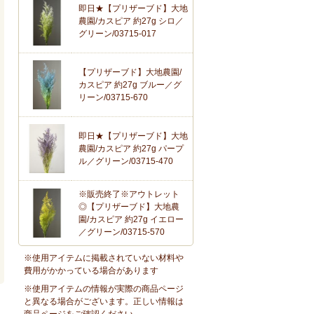
即日★【プリザーブド】大地
農園/カスピア 約27g シロ／
グリーン/03715-017
【プリザーブド】大地農園/
カスピア 約27g ブルー／グ
リーン/03715-670
即日★【プリザーブド】大地
農園/カスピア 約27g パープ
ル／グリーン/03715-470
※販売終了※アウトレット
◎【プリザーブド】大地農
園/カスピア 約27g イエロー
／グリーン/03715-570
※使用アイテムに掲載されていない材料や
費用がかかっている場合があります
※使用アイテムの情報が実際の商品ページ
と異なる場合がございます。正しい情報は
商品ページをご確認ください