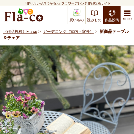
「作りたいが見つかる♪」フラワーアレンジ作品投稿サイト
買いもの
読みもの
作品投稿
>
>
新商品テーブル
《作品投稿》Fla-co
ガーデニング（室内・室外）
＆チェア