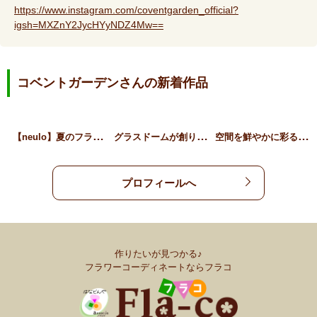
https://www.instagram.com/coventgarden_official?
igsh=MXZnY2JycHYyNDZ4Mw==
コベントガーデンさんの新着作品
【
neulo】夏のフラワー…
グ
ラスドームが創り出す、自…
空
間を鮮やかに彩る、凛とし…
プロフィールへ
作りたいが見つかる♪
フラワーコーディネートならフラコ