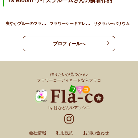
Ys Bloom ワイズブルームさんの新着作品
爽
やかブルーのフラワーボッ…
フ
ラワーケーキアレンジ
サクラハーバリウム
プロフィールへ
作りたいが見つかる♪
フラワーコーディネートならフラコ
by はなどんやアソシエ
会社情報
利用規約
お問い合わせ