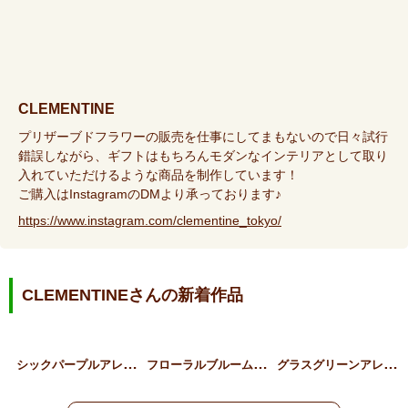
CLEMENTINE
プリザーブドフラワーの販売を仕事にしてまもないので日々試行
錯誤しながら、ギフトはもちろんモダンなインテリアとして取り
入れていただけるような商品を制作しています！
ご購入はInstagramのDMより承っております♪
https://www.instagram.com/clementine_tokyo/
CLEMENTINEさんの新着作品
シ
ックパープルアレンジメン…
フ
ローラルブルームBOX
グ
ラスグリーンアレンジメン…