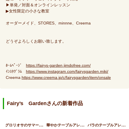
▶単発／対面＆オンラインレッスン
▶女性限定の小さな教室
オーダーメイド、STORES、minnne、Creema
どうぞよろしくお願い致します。
ﾎｰﾑﾍﾟｰｼﾞ
https://fairys-garden.jimdofree.com/
ｲﾝｽﾀｸﾞﾗﾑ
https://www.instagram.com/fairysgarden.miki/
Creema
https://www.creema.jp/c/fairysgarden/item/onsale
Fairy’s Gardenさんの新着作品
グ
ロリオサのサマーアレンジ
華
やかテーブルアレンジ
バ
ラのテーブルアレンジ