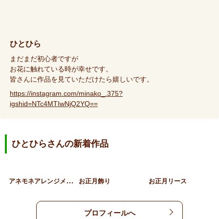
ひとひら
まだまだ初心者ですが
お花に触れている時が幸せです。
皆さんに作品を見ていただけたら嬉しいです。
https://instagram.com/minako_.375?
igshid=NTc4MTIwNjQ2YQ==
ひとひらさんの新着作品
ア
ネモネアレンジメント
お正月飾り
お正月リース
プロフィールへ