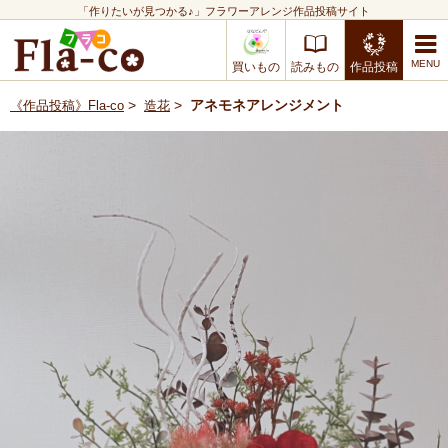
「作りたいが見つかる♪」フラワーアレンジ作品投稿サイト
買いもの
読みもの
作品投稿
>
>
アネモネアレンジメント
《作品投稿》Fla-co
造花