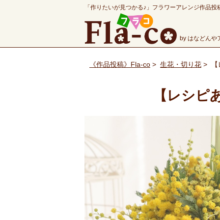
「作りたいが見つかる♪」フラワーアレンジ作品投
by はなどん
《作品投稿》Fla-co
>
生花・切り花
>
【
【レシピ