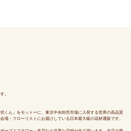
です。
親切くん」をモットーに、東京中央卸売市場に入荷する世界の高品質
礼会場・フローリストにお届けしている日本最大級の花材通販です。
リザーブドフラワー・造花など必要な花材が全て揃います。当店の商