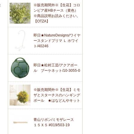
※販売期間外※【生花】コロ
！
ンビア産HBチース（黄色）
※商品説明お読みください。
【OTZA】
即日★NatureDesigns/ワイヤ
ースタンドプリマ Ｌ ホワイ
ト/40246
即日★松村工芸/アクアボー
ル ブーケネット/10-3055-0
※販売期間外※【生花】ミモ
ザとスターチスのハンギング
ボール ★はなどんやキット
青山リボン/ミモザレース
１５Ｘ５ #019/503-19