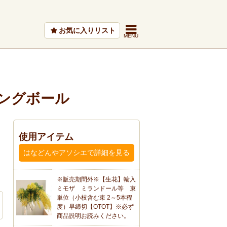
お気に入りリスト
ングボール
使用アイテム
はなどんやアソシエで詳細を見る
※販売期間外※【生花】輸入
ミモザ ミランドール等 束
単位（小枝含む束 2～5本程
度）早締切【OTOT】※必ず
商品説明お読みください。