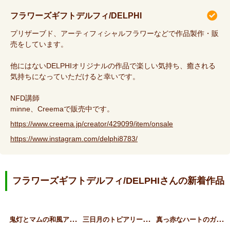
フラワーズギフトデルフィ/DELPHI
プリザーブド、アーティフィシャルフラワーなどで作品製作・販
売をしています。
他にはないDELPHIオリジナルの作品で楽しい気持ち、癒される
気持ちになっていただけると幸いです。
NFD講師
minne、Creemaで販売中です。
https://www.creema.jp/creator/429099/item/onsale
https://www.instagram.com/delphi8783/
フラワーズギフトデルフィ/DELPHIさんの新着作品
鬼
灯とマムの和風アレンジメ…
三
日月のトピアリー（ブルー…
真
っ赤なハートのガーデント…