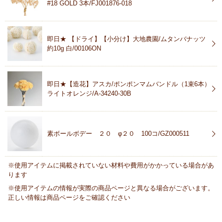
#18 GOLD 3本/FJ001876-018
即日★ 【ドライ】【小分け】大地農園/ムタンバナッツ
約10g 白/00106ON
即日★【造花】アスカ/ポンポンマムバンドル（1束6本）
ライトオレンジ/A-34240-30B
素ボールボデー ２０ φ２０ 100コ/GZ000511
※使用アイテムに掲載されていない材料や費用がかかっている場合があ
ります
※使用アイテムの情報が実際の商品ページと異なる場合がございます。
正しい情報は商品ページをご確認ください