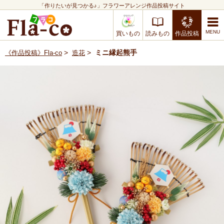
「作りたいが見つかる♪」フラワーアレンジ作品投稿サイト
買いもの
読みもの
作品投稿
>
>
ミニ縁起熊手
《作品投稿》Fla-co
造花