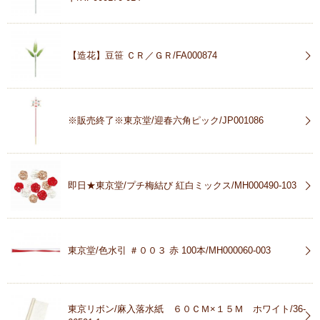
【造花】豆笹 ＣＲ／ＧＲ/FA000874
※販売終了※東京堂/迎春六角ピック/JP001086
即日★東京堂/プチ梅結び 紅白ミックス/MH000490-103
東京堂/色水引 ＃００３ 赤 100本/MH000060-003
東京リボン/麻入落水紙 ６０ＣＭ×１５Ｍ ホワイト/36-