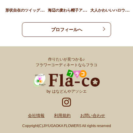
形
状自在のツイッグリース
海
辺の麦わら帽子アレンジ
大
人かわいいハロウィン猫ア…
プロフィールへ
作りたいが見つかる♪
フラワーコーディネートならフラコ
by はなどんやアソシエ
会社情報
利用規約
お問い合わせ
Copyright(C)JIYUGAOKA FLOWERS All rights reserved