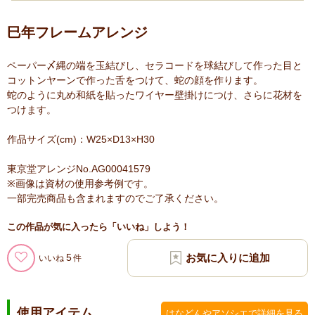
巳年フレームアレンジ
ペーパー〆縄の端を玉結びし、セラコードを球結びして作った目と
コットンヤーンで作った舌をつけて、蛇の顔を作ります。
蛇のように丸め和紙を貼ったワイヤー壁掛けにつけ、さらに花材を
つけます。
作品サイズ(cm)：W25×D13×H30
東京堂アレンジNo.AG00041579
※画像は資材の使用参考例です。
一部完売商品も含まれますのでご了承ください。
この作品が気に入ったら「いいね」しよう！
5
いいね
使用アイテム
はなどんやアソシエで詳細を見る