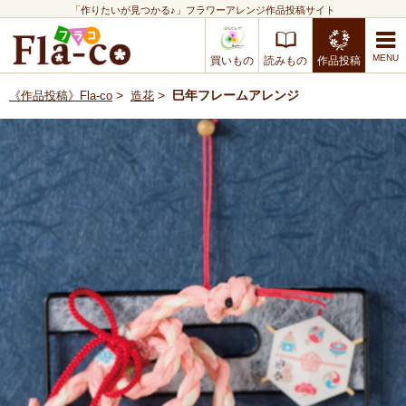
「作りたいが見つかる♪」フラワーアレンジ作品投稿サイト
買いもの
読みもの
作品投稿
>
>
巳年フレームアレンジ
《作品投稿》Fla-co
造花