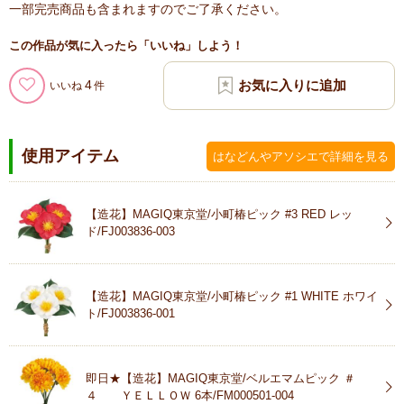
一部完売商品も含まれますのでご了承ください。
この作品が気に入ったら「いいね」しよう！
4
いいね
使用アイテム
はなどんやアソシエで詳細を見る
【造花】MAGIQ東京堂/小町椿ピック #3 RED レッ
ド/FJ003836-003
【造花】MAGIQ東京堂/小町椿ピック #1 WHITE ホワイ
ト/FJ003836-001
即日★【造花】MAGIQ東京堂/ベルエマムピック ＃
４ ＹＥＬＬＯＷ 6本/FM000501-004