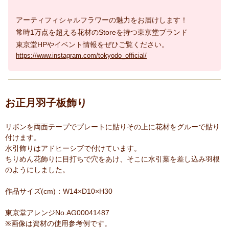
アーティフィシャルフラワーの魅力をお届けします！
常時1万点を超える花材のStoreを持つ東京堂ブランド
東京堂HPやイベント情報をぜひご覧ください。
https://www.instagram.com/tokyodo_official/
お正月羽子板飾り
リボンを両面テープでプレートに貼りその上に花材をグルーで貼り
付けます。
水引飾りはアドヒーシブで付けています。
ちりめん花飾りに目打ちで穴をあけ、そこに水引葉を差し込み羽根
のようにしました。
作品サイズ(cm)：W14×D10×H30
東京堂アレンジNo.AG00041487
※画像は資材の使用参考例です。