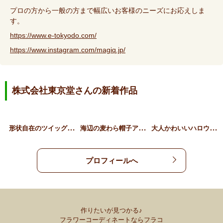
プロの方から一般の方まで幅広いお客様のニーズにお応えしま
す。
https://www.e-tokyodo.com/
https://www.instagram.com/magiq.jp/
株式会社東京堂さんの新着作品
形
状自在のツイッグリース
海
辺の麦わら帽子アレンジ
大
人かわいいハロウィン猫ア…
プロフィールへ
作りたいが見つかる♪
フラワーコーディネートならフラコ