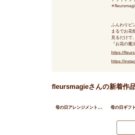
✳︎fleursmagi
ふんわりピ
まるでお花
見るだけで
『お花の魔
https://fleu
https://inst
fleursmagieさんの新着作
母の日アレンジメント 花か…