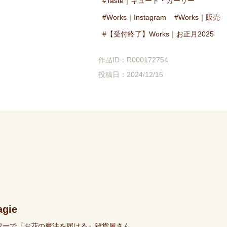
Taste｜キュート・ガーリー
Works｜Instagram
Works｜販売
【受付終了】Works｜お正月2025
作品ID：R000172754
投稿日：2024/12/15
agie
ワーで『お花の魔法を届ける』雑貨屋さん