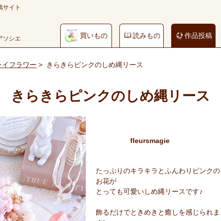
稿サイト
買いもの
読みもの
作品投稿
やアソシエ
ライフラワー
>
きらきらピンクのしめ縄リース
きらきらピンクのしめ縄リース
fleursmagie
たっぷりのキラキラとふんわりピンクの
お花が
とっても可愛いしめ縄リースです♪
飾るだけでときめきと癒しを感じられま