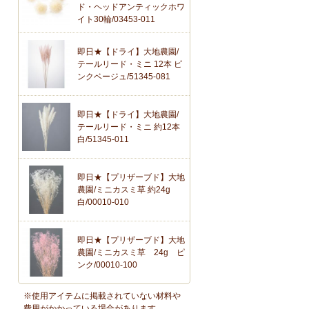
ド・ヘッドアンティックホワ
イト30輪/03453-011
即日★【ドライ】大地農園/
テールリード・ミニ 12本 ピ
ンクベージュ/51345-081
即日★【ドライ】大地農園/
テールリード・ミニ 約12本
白/51345-011
即日★【プリザーブド】大地
農園/ミニカスミ草 約24g
白/00010-010
即日★【プリザーブド】大地
農園/ミニカスミ草 24g ピ
ンク/00010-100
※使用アイテムに掲載されていない材料や
費用がかかっている場合があります