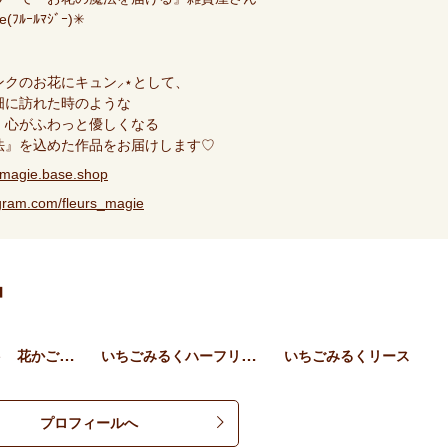
e(ﾌﾙｰﾙﾏｼﾞｰ)✳︎
ンクのお花にキュン⸝⋆として、
畑に訪れた時のような
、心がふわっと優しくなる
法』を込めた作品をお届けします♡
rsmagie.base.shop
agram.com/fleurs_magie
品
母の日ギフト 花かごピンク
いちごみるくハーフリース
いちごみるくリース
プロフィールへ