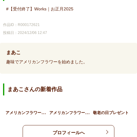
【受付終了】Works｜お正月2025
作品ID：R000172621
投稿日：2024/12/06 12:47
まあこ
趣味でアメリカンフラワーを始めました。
まあこさんの新着作品
ア
メリカンフラワーの正月飾…
ア
メリカンフラワーのクリス…
敬老の日プレゼント
プロフィールへ