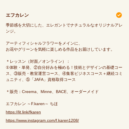
エフカレン
季節感を大切にした、エレガントでナチュラルなオリジナルアレ
ンジ。
アーティフィシャルフラワーをメインに、
お花やグリーンを気軽に楽しめる作品をお届けしています。
＊レッスン（対面／オンライン）：
①体験・単発、②自分好みを極める！技術とデザインの基礎コー
ス、③販売・教室運営コース、④集客ビジネスコース＋継続コミ
ュニティ、⑤「JAFA」資格取得コース
＊販売：Creema、Minne、BACE、オーダーメイド
エフカレン ～F.karen～ ちほ
https://lit.link/fkaren
https://www.instagram.com/f.karen1208/