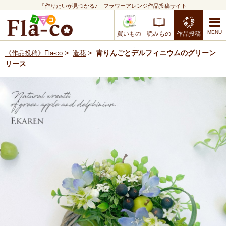
「作りたいが見つかる♪」フラワーアレンジ作品投稿サイト
買いもの
読みもの
作品投稿
>
>
青りんごとデルフィニウムのグリーン
《作品投稿》Fla-co
造花
リース