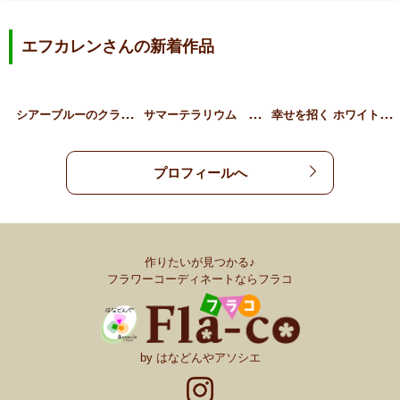
エフカレンさんの新着作品
シ
アーブルーのクラッチブー…
サ
マーテラリウム ～ ポト…
幸
せを招く ホワイトグリー…
プロフィールへ
作りたいが見つかる♪
フラワーコーディネートならフラコ
by はなどんやアソシエ