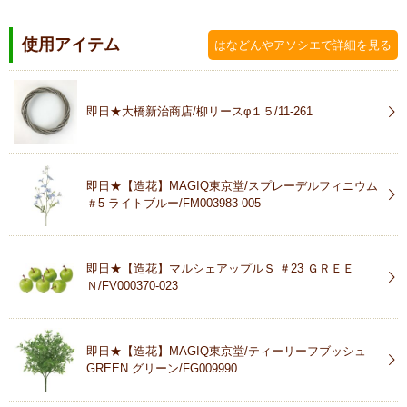
使用アイテム
はなどんやアソシエで詳細を見る
即日★大橋新治商店/柳リースφ１５/11-261
即日★【造花】MAGIQ東京堂/スプレーデルフィニウム
＃5 ライトブルー/FM003983-005
即日★【造花】マルシェアップルＳ ＃23 ＧＲＥＥ
Ｎ/FV000370-023
即日★【造花】MAGIQ東京堂/ティーリーフブッシュ
GREEN グリーン/FG009990