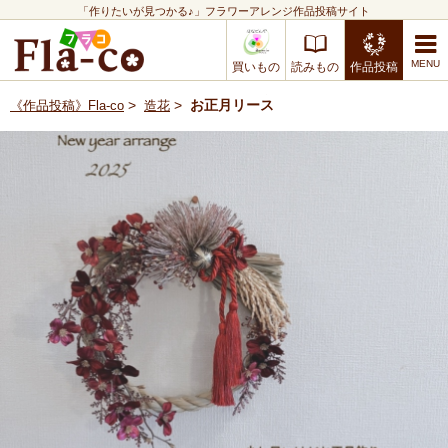
「作りたいが見つかる♪」フラワーアレンジ作品投稿サイト
買いもの
読みもの
作品投稿
>
>
お正月リース
《作品投稿》Fla-co
造花