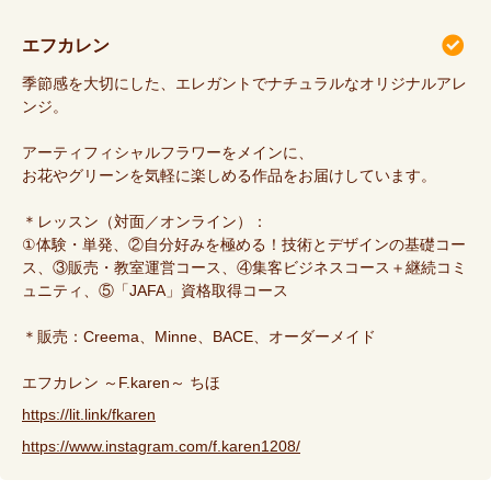
エフカレン
季節感を大切にした、エレガントでナチュラルなオリジナルアレ
ンジ。
アーティフィシャルフラワーをメインに、
お花やグリーンを気軽に楽しめる作品をお届けしています。
＊レッスン（対面／オンライン）：
①体験・単発、②自分好みを極める！技術とデザインの基礎コー
ス、③販売・教室運営コース、④集客ビジネスコース＋継続コミ
ュニティ、⑤「JAFA」資格取得コース
＊販売：Creema、Minne、BACE、オーダーメイド
エフカレン ～F.karen～ ちほ
https://lit.link/fkaren
https://www.instagram.com/f.karen1208/