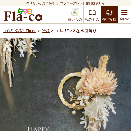
「作りたいが見つかる♪」フラワーアレンジ作品投稿サイト
買いもの
読みもの
作品投稿
>
>
エレガンスな水引飾り
《作品投稿》Fla-co
造花