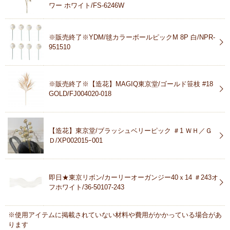
ワー ホワイト/FS-6246W
※販売終了※YDM/毬カラーボールピックM 8P 白/NPR-
951510
※販売終了※【造花】MAGIQ東京堂/ゴールド笹枝 #18
GOLD/FJ004020-018
【造花】東京堂/ブラッシュベリーピック ＃1 ＷＨ／Ｇ
Ｄ/XP002015ｰ001
即日★東京リボン/カーリーオーガンジー40ｘ14 ＃243オ
フホワイト/36-50107-243
※使用アイテムに掲載されていない材料や費用がかかっている場合があ
ります