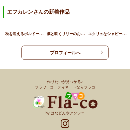
エフカレンさんの新着作品
秋
を迎えるボルドーリース
凛
と咲くリリーのお供え花
エ
クリュなシャビーシックブ…
プロフィールへ
作りたいが見つかる♪
フラワーコーディネートならフラコ
by はなどんやアソシエ