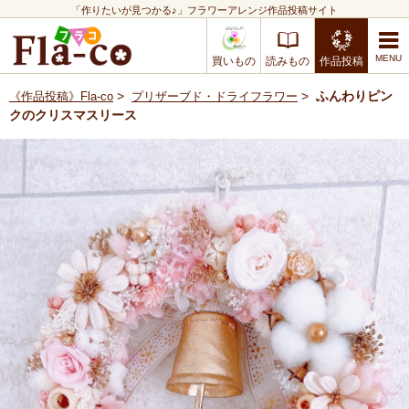
「作りたいが見つかる♪」フラワーアレンジ作品投稿サイト
買いもの
読みもの
作品投稿
>
>
ふんわりピン
《作品投稿》Fla-co
プリザーブド・ドライフラワー
クのクリスマスリース