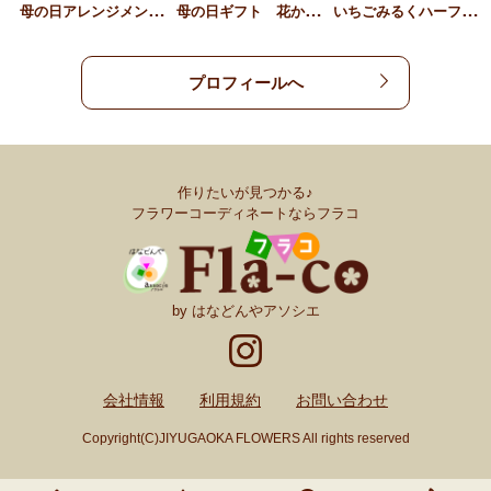
母
の日アレンジメント 花か…
母
の日ギフト 花かごピンク
い
ちごみるくハーフリース
プロフィールへ
作りたいが見つかる♪
フラワーコーディネートならフラコ
by はなどんやアソシエ
会社情報
利用規約
お問い合わせ
Copyright(C)JIYUGAOKA FLOWERS All rights reserved