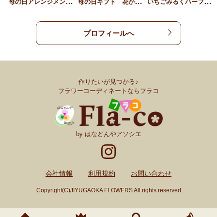
母
の日アレンジメント 花か…
母
の日ギフト 花かごピンク
い
ちごみるくハーフリース
プロフィールへ
作りたいが見つかる♪
フラワーコーディネートならフラコ
by はなどんやアソシエ
会社情報
利用規約
お問い合わせ
Copyright(C)JIYUGAOKA FLOWERS All rights reserved