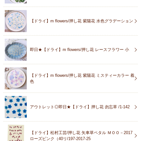
【ドライ】m flowers/押し花 紫陽花 水色グラデーション
即日★【ドライ】m flowers/押し花 レースフラワー 小
【ドライ】m flowers/押し花 紫陽花 ミスティーカラー 着
色
アウトレット◎即日★【ドライ】押し花 勿忘草 /1-142
【ドライ】松村工芸/押し花 矢車草ペタル ＭＯＯ－2017
ローズピンク（40リ/197-2017-25