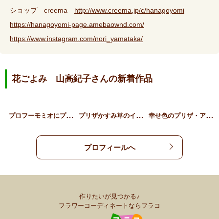
ショップ creema
http://www.creema.jp/c/hanagoyomi
https://hanagoyomi-page.amebaownd.com/
https://www.instagram.com/nori_yamataka/
花ごよみ 山高紀子さんの新着作品
プ
ロフーモミオにプリザリー…
プ
リザかすみ草のイヤリング
幸
せ色のプリザ・アジサイ …
プロフィールへ
作りたいが見つかる♪
フラワーコーディネートならフラコ