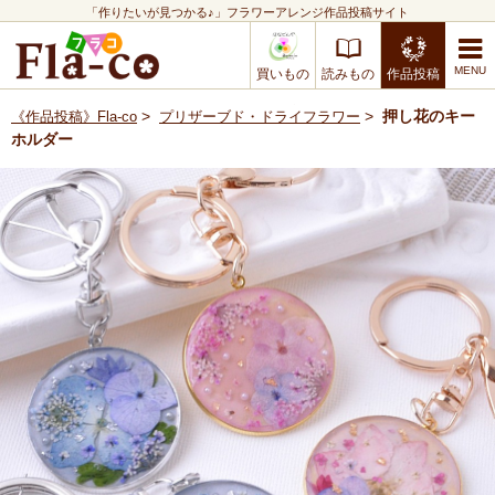
「作りたいが見つかる♪」フラワーアレンジ作品投稿サイト
買いもの
読みもの
作品投稿
>
>
押し花のキー
《作品投稿》Fla-co
プリザーブド・ドライフラワー
ホルダー