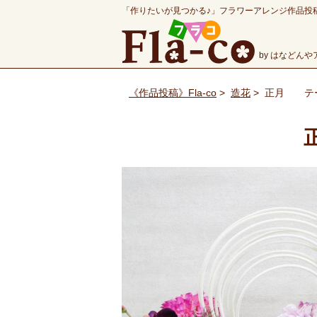
「作りたいが見つかる♪」フラワーアレンジ作品投
by はなどん
《作品投稿》Fla-co
>
造花
>
正月 テ