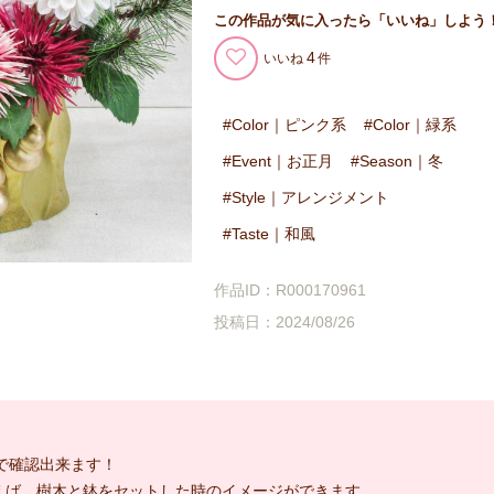
この作品が気に入ったら「いいね」しよう
4
いいね
Color｜ピンク系
Color｜緑系
Event｜お正月
Season｜冬
Style｜アレンジメント
Taste｜和風
作品ID：R000170961
投稿日：2024/08/26
で確認出来ます！
えば、樹木と鉢をセットした時のイメージができます。