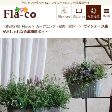
「作りたいが見つかる♪」フラワーアレンジ作品投稿サイト
買いもの
読みもの
作品投稿
>
>
ヴィンテージ感
《作品投稿》Fla-co
ガーデニング（室内・室外）
がおしゃれな合成樹脂ポット