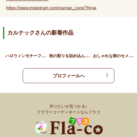
https://www.instagram.com/carnac_corp/?hl=ja
カルナックさんの新着作品
ハ
ロウィンモチーフのセメン…
秋
の彩りを詰め込んだセメン…
お
しゃれな柄のセメントポッ…
プロフィールへ
作りたいが見つかる♪
フラワーコーディネートならフラコ