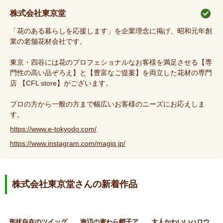
株式会社東京堂
「花のある暮らしを応援します」を企業理念に掲げ、昭和元年創
業の老舗花材会社です。
東京・四谷には花のプロフェショナルなお客様を満足させる【専
門性の高い品ぞろえ】と【豊富なご提案】を両立した花材の専門
店 【CFL store】がございます。
プロの方から一般の方まで幅広いお客様のニーズにお応えしま
す。
https://www.e-tokyodo.com/
https://www.instagram.com/magiq.jp/
株式会社東京堂さんの新着作品
形
状自在のツイッグリース
海
辺の麦わら帽子アレンジ
大
人かわいいハロウィン猫ア…