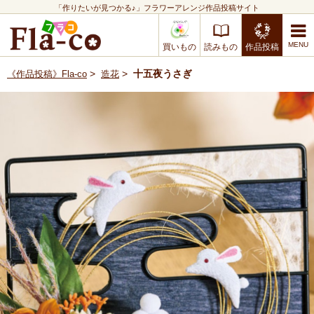
「作りたいが見つかる♪」フラワーアレンジ作品投稿サイト
買いもの
読みもの
作品投稿
>
>
十五夜うさぎ
《作品投稿》Fla-co
造花