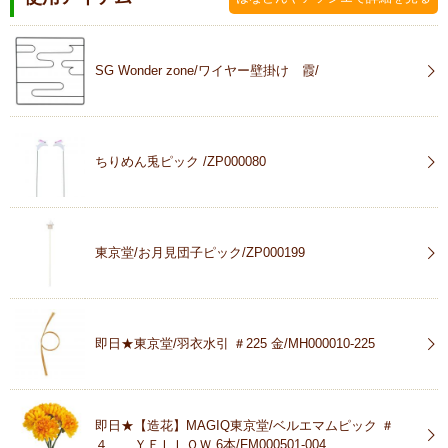
SG Wonder zone/ワイヤー壁掛け 霞/
ちりめん兎ピック /ZP000080
東京堂/お月見団子ピック/ZP000199
即日★東京堂/羽衣水引 ＃225 金/MH000010-225
即日★【造花】MAGIQ東京堂/ベルエマムピック ＃
４ ＹＥＬＬＯＷ 6本/FM000501-004