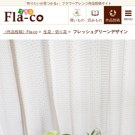
「作りたいが見つかる♪」フラワーアレンジ作品投稿サイト
買いもの
読みもの
作品投稿
>
>
フレッシュグリーンデザイン
《作品投稿》Fla-co
生花・切り花