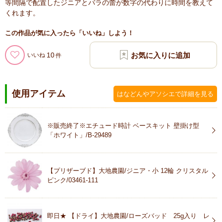
等間隔で配置したジニアとバラの蕾が数字の代わりに時間を教えて
くれます。
この作品が気に入ったら「いいね」しよう！
10
いいね
使用アイテム
はなどんやアソシエで詳細を見る
※販売終了※エチュード時計 ベースキット 壁掛け型
「ホワイト」/B-29489
【プリザーブド】大地農園/ジニア・小 12輪 クリスタル
ピンク/03461-111
即日★ 【ドライ】大地農園/ローズバッド 25g入り レ