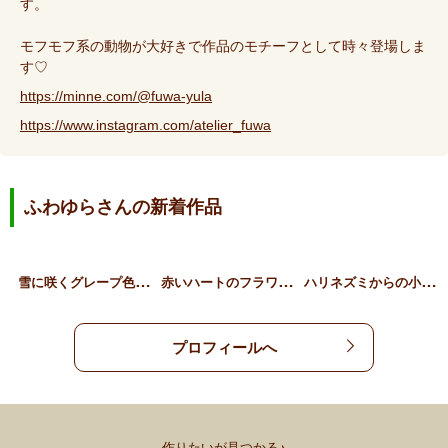
す。
モフモフ系の動物が大好きで作品のモチーフとして時々登場しま
す♡
https://minne.com/@fuwa-yula
https://www.instagram.com/atelier_fuwa
ふわゆらさんの新着作品
雪
に咲くグレープ色のリース
赤
いハートのフラワーBOX
ハ
リネズミからの小さな贈り…
プロフィールへ
作りたいが見つかる♪