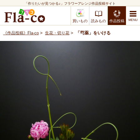
「作りたいが見つかる♪」フラワーアレンジ作品投稿サイト
買いもの
読みもの
作品投稿
>
>
「芍薬」をいける
《作品投稿》Fla-co
生花・切り花