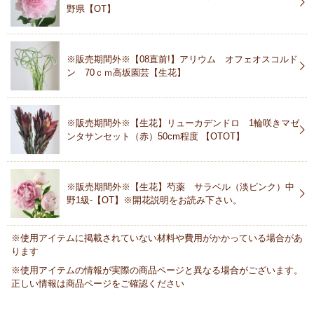
野県【OT】
※販売期間外※【08直前!】アリウム オフェオスコルド
ン 70ｃｍ高坂園芸【生花】
※販売期間外※【生花】リューカデンドロ 1輪咲きマゼ
ンタサンセット（赤）50cm程度 【OTOT】
※販売期間外※【生花】芍薬 サラベル（淡ピンク）中
野1級-【OT】※開花説明をお読み下さい。
※使用アイテムに掲載されていない材料や費用がかかっている場合があ
ります
※使用アイテムの情報が実際の商品ページと異なる場合がございます。
正しい情報は商品ページをご確認ください