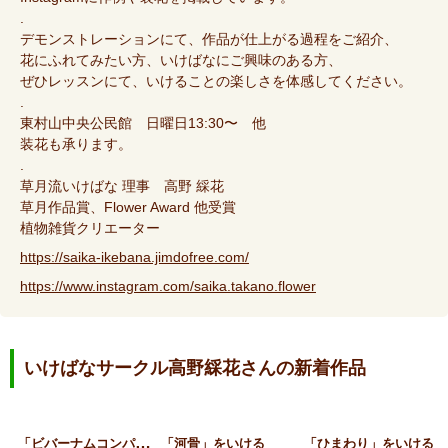
.
デモンストレーションにて、作品が仕上がる過程をご紹介、
花にふれてみたい方、いけばなにご興味のある方、
ぜひレッスンにて、いけることの楽しさを体感してください。
.
東村山中央公民館 日曜日13:30〜 他
装花も承ります。
.
草月流いけばな 理事 高野 綵花
草月作品賞、Flower Award 他受賞
植物雑貨クリエーター
https://saika-ikebana.jimdofree.com/
https://www.instagram.com/saika.takano.flower
いけばなサークル高野綵花さんの新着作品
「
ビバーナムコンパクタ」を…
「河骨」をいける
「ひまわり」をいける