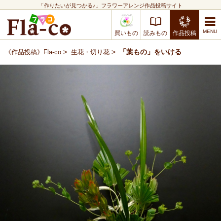
「作りたいが見つかる♪」フラワーアレンジ作品投稿サイト
買いもの
読みもの
作品投稿
>
>
「葉もの」をいける
《作品投稿》Fla-co
生花・切り花