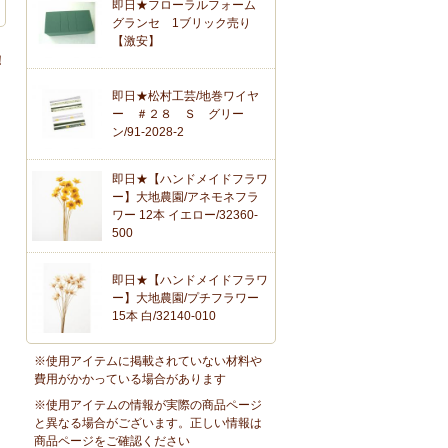
即日★フローラルフォーム
グランセ 1ブリック売り
【激安】
！
即日★松村工芸/地巻ワイヤ
ー ＃２８ Ｓ グリー
ン/91-2028-2
即日★【ハンドメイドフラワ
ー】大地農園/アネモネフラ
ワー 12本 イエロー/32360-
500
即日★【ハンドメイドフラワ
ー】大地農園/プチフラワー
15本 白/32140-010
※使用アイテムに掲載されていない材料や
費用がかかっている場合があります
※使用アイテムの情報が実際の商品ページ
と異なる場合がございます。正しい情報は
商品ページをご確認ください