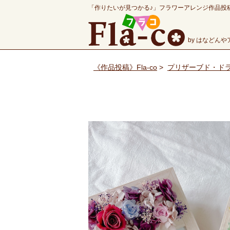
「作りたいが見つかる♪」フラワーアレンジ作品投
by はなどん
《作品投稿》Fla-co
>
プリザーブド・ド