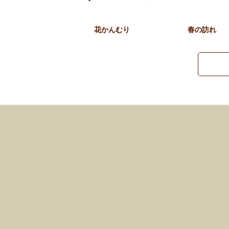
花かんむり
春の訪れ