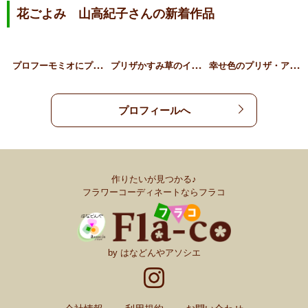
花ごよみ 山高紀子さんの新着作品
プ
ロフーモミオにプリザリー…
プ
リザかすみ草のイヤリング
幸
せ色のプリザ・アジサイ …
プロフィールへ
作りたいが見つかる♪
フラワーコーディネートならフラコ
by はなどんやアソシエ