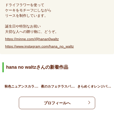
ドライフラワーを使って
ケーキをモチーフにしながら
リースを制作しています。
誕生日や特別なお祝い
大切な人への贈り物に、どうぞ。
https://minne.com/@hanan0waltz
https://www.instagram.com/hana_no_waltz
hana no waltzさんの新着作品
秋
色ニュアンスカラーリース
夜
のカフェテラスパフェ
き
らめくオレンジパフェのリ…
プロフィールへ