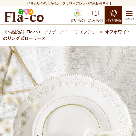
「作りたいが見つかる♪」フラワーアレンジ作品投稿サイト
買いもの
読みもの
作品投稿
>
>
オフホワイト
《作品投稿》Fla-co
プリザーブド・ドライフラワー
のリングピローリース