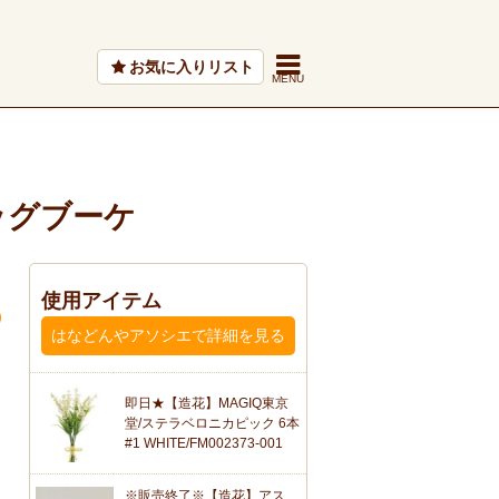
お気に入りリスト
ッグブーケ
使用アイテム
はなどんやアソシエで詳細を見る
即日★【造花】MAGIQ東京
堂/ステラベロニカピック 6本
#1 WHITE/FM002373-001
※販売終了※【造花】アス