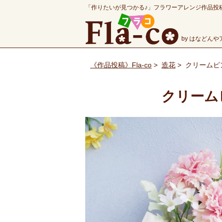
「作りたいが見つかる♪」フラワーアレンジ作品投
by はなどん
《作品投稿》Fla-co
>
造花
>
クリームピ
クリーム