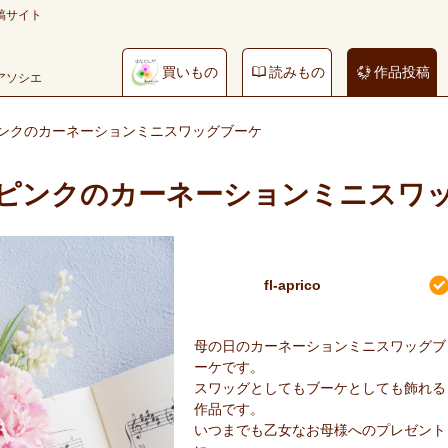
稿サイト
買いもの
読みもの
作品投稿
やアソシエ
ンクのカーネーションミニスワッグブーケ
ピンクのカーネーションミニスワ
fl-aprico
母の日のカーネーションミニスワッグブ
ーケです。
スワッグとしてもブーケとしても飾れる
作品です。
いつまでも乙女なお母様へのプレゼント