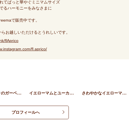
飾れてぱっと華やぐミニマムサイズ
奏でるハーモニーをみなさまに
Creemaで販売中です。
からお越しいただけるとうれしいです。
link/flAprico
w.instagram.com/fl.aprico/
ベビーピンクのガーベラミニ…
イエローマムとユーカリのミ…
さわやかなイエローマムのミ…
プロフィールへ