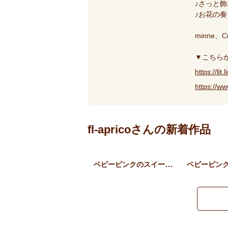
♪さっと
♪お花の
minne、
▼こちら
https://lit.
https://ww
fl-apricoさんの新着作品
ベビーピンクのスイートピー…