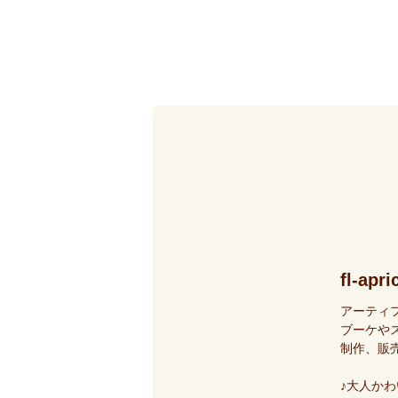
fl-apri
アーティ
ブーケや
制作、販
♪大人か