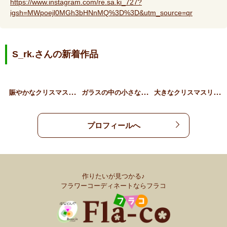
https://www.instagram.com/re.sa.ki_727?
igsh=MWpoejl0MGh3bHNnMQ%3D%3D&utm_source=qr
S_rk.さんの新着作品
賑
やかなクリスマスアレンジ
ガ
ラスの中の小さなクリスマ…
大
きなクリスマスリース
プロフィールへ
作りたいが見つかる♪
フラワーコーディネートならフラコ