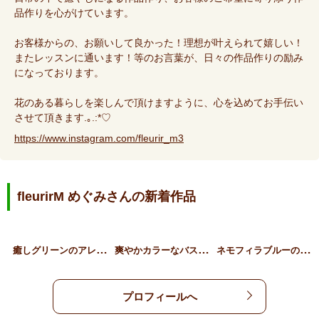
品作りを心がけています。
お客様からの、お願いして良かった！理想が叶えられて嬉しい！
またレッスンに通います！等のお言葉が、日々の作品作りの励み
になっております。
花のある暮らしを楽しんで頂けますように、心を込めてお手伝い
させて頂きます.｡.:*♡
https://www.instagram.com/fleurir_m3
fleurirM めぐみさんの新着作品
癒
しグリーンのアレンジメン…
爽
やかカラーなバスケットア…
ネ
モフィラブルーのショッパ…
プロフィールへ