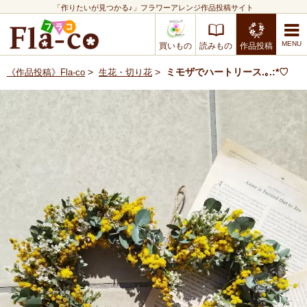
「作りたいが見つかる♪」フラワーアレンジ作品投稿サイト
買いもの
読みもの
作品投稿
>
>
ミモザでハートリース.｡.:*♡
《作品投稿》Fla-co
生花・切り花