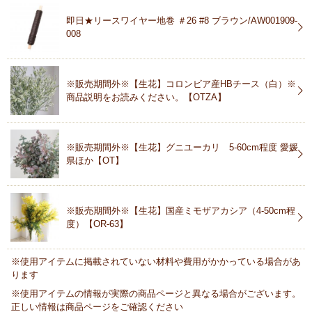
即日★リースワイヤー地巻 ＃26 #8 ブラウン/AW001909-
008
※販売期間外※【生花】コロンビア産HBチース（白）※
商品説明をお読みください。【OTZA】
※販売期間外※【生花】グニユーカリ 5-60cm程度 愛媛
県ほか【OT】
※販売期間外※【生花】国産ミモザアカシア（4-50cm程
度）【OR-63】
※使用アイテムに掲載されていない材料や費用がかかっている場合があ
ります
※使用アイテムの情報が実際の商品ページと異なる場合がございます。
正しい情報は商品ページをご確認ください