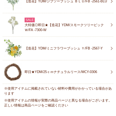
【造花】YDM/ジプソーブッシュ ＢＬＵ/FB -2561-BLU
SALE
大特価◎即日★【造花】YDM/スモークツリーピック
Ｗ/FA -7300-W
【造花】YDM/ミニフラワーブッシュ Ｙ/FB -2567-Y
即日★YDM/25ｃｍナチュラルリース/MCY-0306
※使用アイテムに掲載されていない材料や費用がかかっている場合があ
ります
※使用アイテムの情報が実際の商品ページと異なる場合がございます。
正しい情報は商品ページをご確認ください