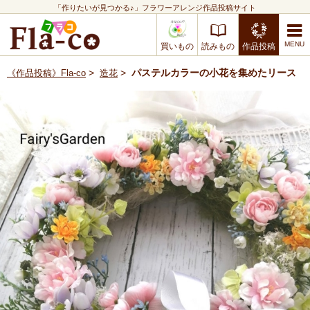
「作りたいが見つかる♪」フラワーアレンジ作品投稿サイト
買いもの
読みもの
作品投稿
>
>
パステルカラーの小花を集めたリース
《作品投稿》Fla-co
造花