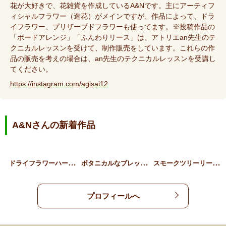
花が大好きで、花雑貨を作成しているA&Nです。主にアーティフ
ィシャルフラワー（造花）がメインですが、作品によって、ドラ
イフラワー、プリザーブドフラワーも使ってます。※投稿作品の
「ボードアレンジ」「ふんわりリース」は、アトリエan先生のテ
クニカルレッスンを受けて、制作販売をしています。これらの作
品の販売を考えの場合は、an先生のテクニカルレッスンを受講し
てください。
https://instagram.com/agisai12
A&Nさんの新着作品
ド
ライフラワーハーフリース…
ボ
タニカルなブレッドアレン…
ス
モークツリーリース（くす…
プロフィールへ