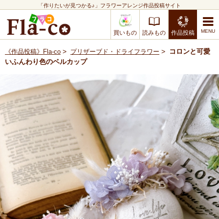
「作りたいが見つかる♪」フラワーアレンジ作品投稿サイト
買いもの
読みもの
作品投稿
>
>
コロンと可愛
《作品投稿》Fla-co
プリザーブド・ドライフラワー
いふんわり色のベルカップ