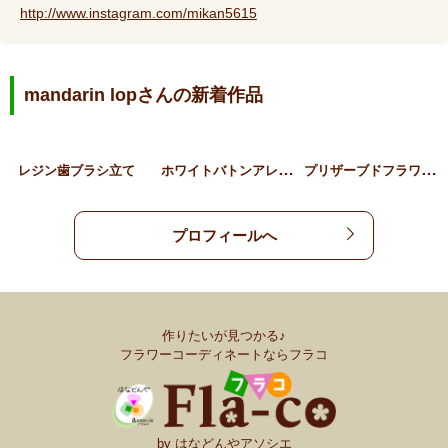
http://www.instagram.com/mikan5615
mandarin lopさんの新着作品
ホ
ワイトバトンアレンジメン…
プ
リザーブドフラワーブルー…
レジン歯ブラシ立て
プロフィールへ
作りたいが見つかる♪
フラワーコーディネートならフラコ
by はなどんやアソシエ