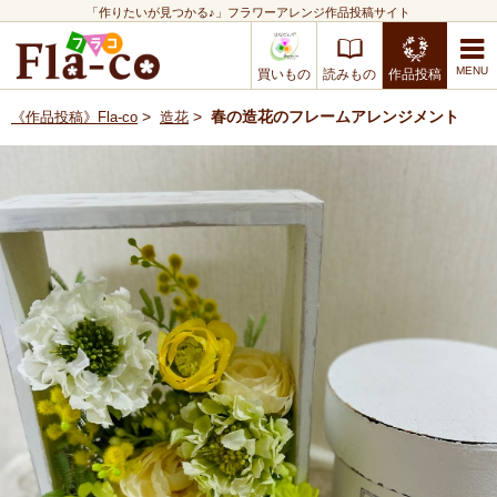
「作りたいが見つかる♪」フラワーアレンジ作品投稿サイト
買いもの
読みもの
作品投稿
>
>
春の造花のフレームアレンジメント
《作品投稿》Fla-co
造花