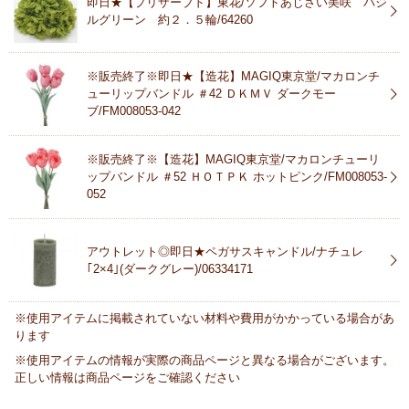
即日★【プリザーブド】東花/ソフトあじさい美咲 バジ
ルグリーン 約２．５輪/64260
※販売終了※即日★【造花】MAGIQ東京堂/マカロンチ
ューリップバンドル ＃42 ＤＫＭＶ ダークモー
ブ/FM008053-042
※販売終了※【造花】MAGIQ東京堂/マカロンチューリ
ップバンドル ＃52 ＨＯＴＰＫ ホットピンク/FM008053-
052
アウトレット◎即日★ペガサスキャンドル/ナチュレ
｢2×4｣(ダークグレー)/06334171
※使用アイテムに掲載されていない材料や費用がかかっている場合があ
ります
※使用アイテムの情報が実際の商品ページと異なる場合がございます。
正しい情報は商品ページをご確認ください