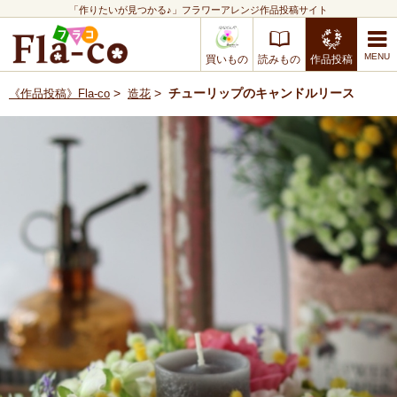
「作りたいが見つかる♪」フラワーアレンジ作品投稿サイト
買いもの
読みもの
作品投稿
>
>
チューリップのキャンドルリース
《作品投稿》Fla-co
造花