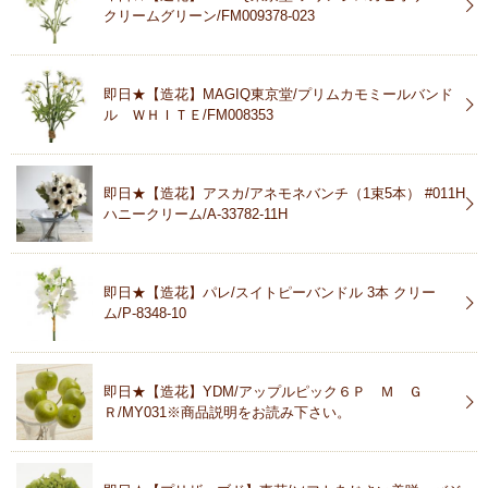
クリームグリーン/FM009378-023
即日★【造花】MAGIQ東京堂/プリムカモミールバンド
ル ＷＨＩＴＥ/FM008353
即日★【造花】アスカ/アネモネバンチ（1束5本） #011H
ハニークリーム/A-33782-11H
即日★【造花】パレ/スイトピーバンドル 3本 クリー
ム/P-8348-10
即日★【造花】YDM/アップルピック６Ｐ Ｍ Ｇ
Ｒ/MY031※商品説明をお読み下さい。