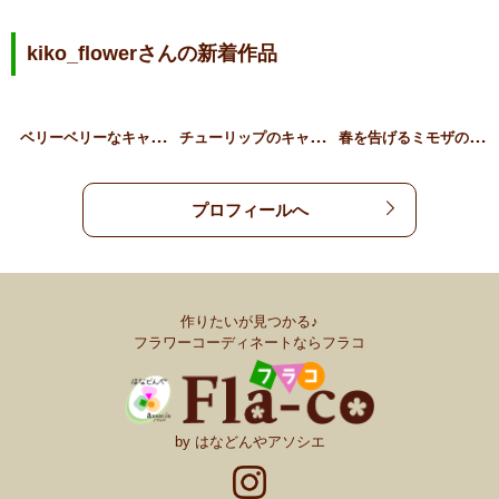
kiko_flowerさんの新着作品
ベ
リーベリーなキャンドルリ…
チ
ューリップのキャンドルリ…
春
を告げるミモザのキャンド…
プロフィールへ
作りたいが見つかる♪
フラワーコーディネートならフラコ
by はなどんやアソシエ