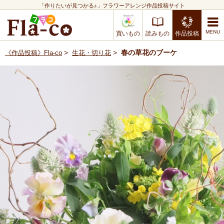
「作りたいが見つかる♪」フラワーアレンジ作品投稿サイト
買いもの
読みもの
作品投稿
>
>
春の草花のブーケ
《作品投稿》Fla-co
生花・切り花