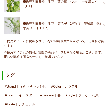
※販売期間外※【生花】菜の花 40cm- 千葉県など
【OT】
※販売期間外※【生花】雲竜柳 1M程度 茨城県 ※新
芽あり 【OTHY】
※使用アイテムに掲載されていない材料や費用がかかっている場合があ
ります
※使用アイテムの情報が実際の商品ページと異なる場合がございます。
正しい情報は商品ページをご確認ください
タグ
Brand｜うきうき花レシピ
Color｜カラフル
Event｜イースター
Season｜春
Style｜ブーケ・花束
Taste｜ナチュラル