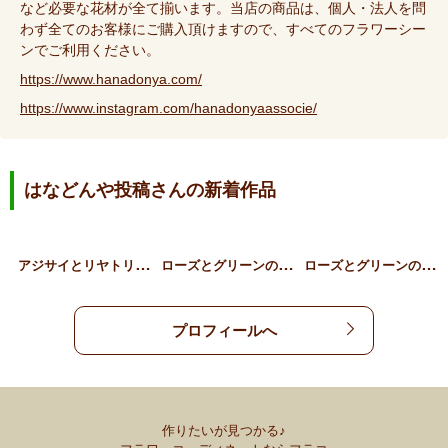
など必要な花材が全て揃います。当店の商品は、個人・法人を問
わず全てのお客様にご購入頂けますので、すべてのフラワーシー
ンでご利用ください。
https://www.hanadonya.com/
https://www.instagram.com/hanadonyaassocie/
はなどんや投稿さんの新着作品
ア
ジサイとリヤトリス、草花…
ロ
ーズとグリーンのギフトア…
ロ
ーズとグリーンのスタンデ…
プロフィールへ
作りたいが見つかる♪