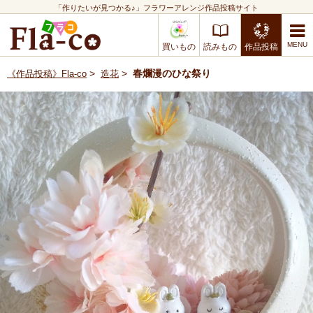
「作りたいが見つかる♪」フラワーアレンジ作品投稿サイト
買いもの
読みもの
作品投稿
>
>
春爛漫のひな祭り
《作品投稿》Fla-co
造花