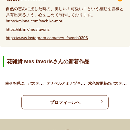
自然の恵みに接した時の、美しい！可愛い！という感動を皆様と
共有出来るよう、心をこめて制作しております。
https://minne.com/sachiko-mori
https://lit.link/mesfavoris
https://www.instagram.com/mes_favoris0306
花雑貨 Mes favorisさんの新着作品
幸
せを呼ぶ、パステルカラー…
ア
ナベルとミナヅキ紫陽花の…
水
色紫陽花のパステルシェル…
プロフィールへ