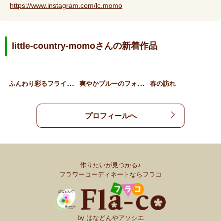
https://www.instagram.com/lc.momo
little-country-momoさんの新着作品
ふ
んわり彩るフライングリー…
爽
やかブルーのフォトフレー…
春の訪れ
プロフィールへ
作りたいが見つかる♪
フラワーコーディネートならフラコ
by はなどんやアソシエ