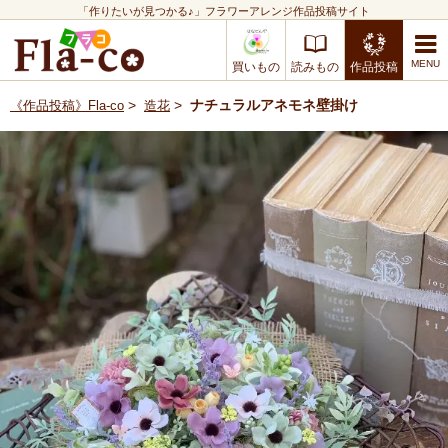
「作りたいが見つかる♪」フラワーアレンジ作品投稿サイト
買いもの
読みもの
作品投稿
>
>
ナチュラルアネモネ壁掛け
《作品投稿》Fla-co
造花