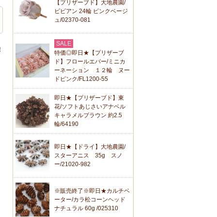
【プリザーブド】大地農園/
ビビアン 24輪 ピンクベージ
ュ/02370-081
SALE
！
特価◎即日★【プリザーブ
ド】フロールエバー/ミニカ
ーネーション １２輪 ヌー
ドピンク/FL1200-55
即日★【プリザーブド】東
花/ソフトあじさいアナベル
キャラメルブラウン 約2.5
輪/64190
即日★【ドライ】大地農園/
スターアニス 35g スノ
ー/21020-982
※販売終了※即日★カルチベ
ーター/カラ松コーンヘッド
ナチュラル 60g /025310