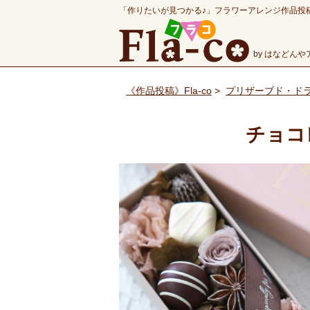
「作りたいが見つかる♪」フラワーアレンジ作品投
by はなどん
《作品投稿》Fla-co
>
プリザーブド・ド
チョコ