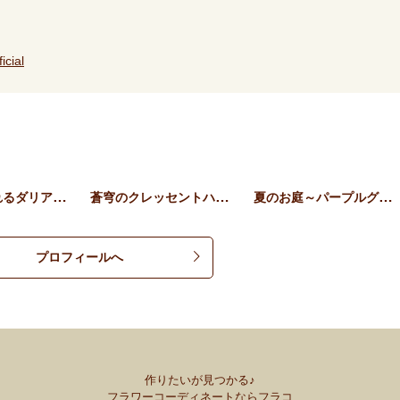
icial
そのまま飾れるダリアとロー…
蒼穹のクレッセントハンギン…
夏のお庭～パープルグリーン…
プロフィールへ
作りたいが見つかる♪
フラワーコーディネートならフラコ