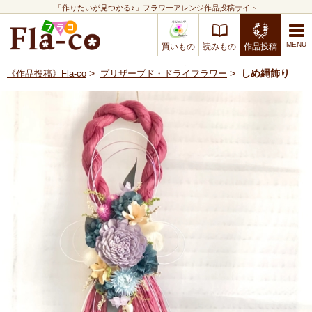
「作りたいが見つかる♪」フラワーアレンジ作品投稿サイト
買いもの
読みもの
作品投稿
>
>
しめ縄飾り
《作品投稿》Fla-co
プリザーブド・ドライフラワー