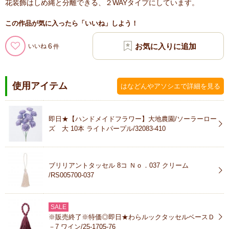
花装飾はしめ縄と分離できる、２WAYタイプにしています。
この作品が気に入ったら「いいね」しよう！
6
いいね
使用アイテム
はなどんやアソシエで詳細を見る
即日★【ハンドメイドフラワー】大地農園/ソーラーロー
ズ 大 10本 ライトパープル/32083-410
ブリリアントタッセル 8コ Ｎｏ．037 クリーム
/RS005700-037
SALE
※販売終了※特価◎即日★わらルックタッセルベースＤ
－7 ワイン/25-1705-76