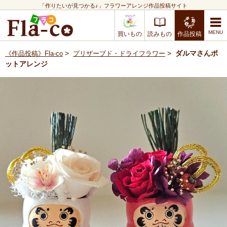
「作りたいが見つかる♪」フラワーアレンジ作品投稿サイト
買いもの
読みもの
作品投稿
>
>
ダルマさんポ
《作品投稿》Fla-co
プリザーブド・ドライフラワー
ットアレンジ