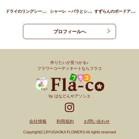
ド
ライのリングシードボトル…
シ
ャーレ ～バラとシクラメ…
す
ずらんのボードアレンジメ…
プロフィールへ
作りたいが見つかる♪
フラワーコーディネートならフラコ
by はなどんやアソシエ
会社情報
利用規約
お問い合わせ
Copyright(C)JIYUGAOKA FLOWERS All rights reserved