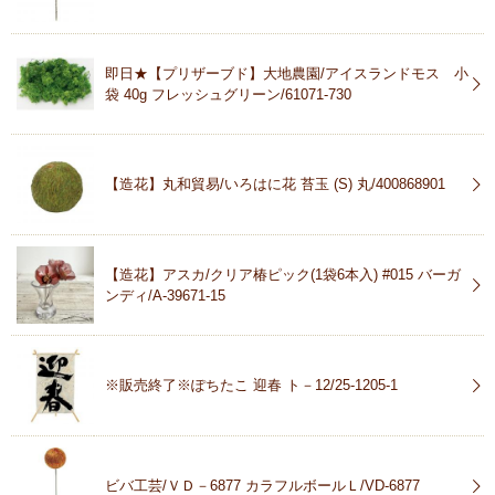
即日★【プリザーブド】大地農園/アイスランドモス 小
袋 40g フレッシュグリーン/61071-730
【造花】丸和貿易/いろはに花 苔玉 (S) 丸/400868901
【造花】アスカ/クリア椿ピック(1袋6本入) #015 バーガ
ンディ/A-39671-15
※販売終了※ぽちたこ 迎春 ト－12/25-1205-1
ビバ工芸/ＶＤ－6877 カラフルボールＬ/VD-6877