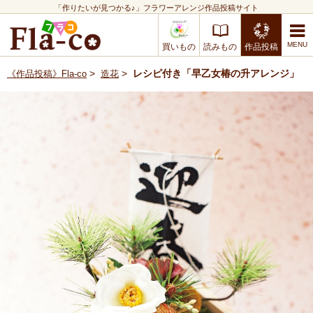
「作りたいが見つかる♪」フラワーアレンジ作品投稿サイト
買いもの
読みもの
作品投稿
>
>
レシピ付き「早乙女椿の升アレンジ」
《作品投稿》Fla-co
造花