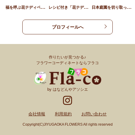
福
を呼ぶ花テディベアⓇのし…
レ
シピ付き「花テディベア®…
日
本庭園を切り取ったような…
プロフィールへ
作りたいが見つかる♪
フラワーコーディネートならフラコ
by はなどんやアソシエ
会社情報
利用規約
お問い合わせ
Copyright(C)JIYUGAOKA FLOWERS All rights reserved