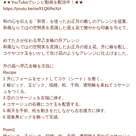
★★YouTubeでレシピ動画を配信中！★★
https://youtu.be/oe91Q6ReXzI
和の心を伝える「和苔」を使ったお正月の癒しのアレンジを提案。
和風ならではの空間美を意識した迎え花で雅やかな印象を与えて。
めでたさが伝わる早乙女椿の升アレンジ
和風ならではの空間美を意識したお正月の迎え花。升に椿を配し、
コケやコケ玉をいかして生け花のようなアレンジに仕上げました。
升の器へ早乙女椿を主役に
Recipe
1 升にフォームをセットしてコケ（シート）を敷く。
2 椿ピック、玉ピック、稲穂、松、千両、透明椿を束ねてコサージ
ュをつくる。
3 ②のコサージュを左端に挿す。
4 コサージュの右横にコケ玉を配置する。
5 南天を手前、松を動きをだしながら左右後方に挿す。
6 迎春凧ピックを飾って完成。
Point1
椿ピック、玉ピック、稲穂、松、千両、透明椿を束ねてコサージュ