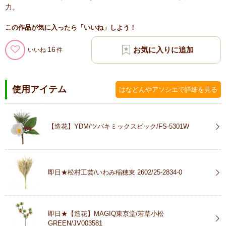
力。
この作品が気に入ったら「いいね」しよう！
16
いいね
使用アイテム
はなどんやアソシエで詳細を見る
【造花】YDM/ツバキミックスピック/FS-5301W
即日★松村工芸/いわみ稲穂束 2602/25-2834-0
即日★【造花】MAGIQ東京堂/若草小松
GREEN/JV003581