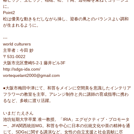
に。
Point2
松は優美な動きをだしながら挿し、迎春の凧とのバランスよい調和
が生まれるように。
---
world culturers
主宰者：今田 妙
〒531-0022
大阪市北区豊崎5-2-1 藤井ビル3F
http://sdgs-ida.com/
vortequelant2000@gmail.com
●大阪市梅田中津にて、和苔をメインに空間美を意識したインテリア
フラワーの教室を主宰。アレンジ制作と共に講師の育成指導に携わ
るなど、多岐に渡り活躍。
いまだ たえさん
池坊短期大学卒業 准一教授。「IRIA」エグゼクティブ・プロモータ
ー、JFA関西統括MG。和苔を中心に日本の伝統文化や茶の精神を通
じて、SDGsに関する講演など、女性の自立支援と社会貢献に尽