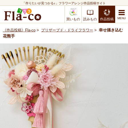
「作りたいが見つかる♪」フラワーアレンジ作品投稿サイト
買いもの
読みもの
作品投稿
>
>
幸せ掻き込む
《作品投稿》Fla-co
プリザーブド・ドライフラワー
花熊手