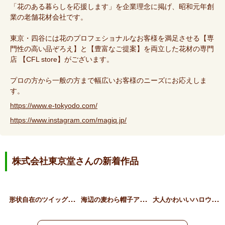
「花のある暮らしを応援します」を企業理念に掲げ、昭和元年創
業の老舗花材会社です。
東京・四谷には花のプロフェショナルなお客様を満足させる【専
門性の高い品ぞろえ】と【豊富なご提案】を両立した花材の専門
店 【CFL store】がございます。
プロの方から一般の方まで幅広いお客様のニーズにお応えしま
す。
https://www.e-tokyodo.com/
https://www.instagram.com/magiq.jp/
株式会社東京堂さんの新着作品
形
状自在のツイッグリース
海
辺の麦わら帽子アレンジ
大
人かわいいハロウィン猫ア…