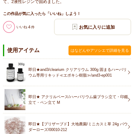
て、2液性レジンで固めました。
この作品が気に入ったら「いいね」しよう！
4
いいね
使用アイテム
はなどんやアソシエで詳細を見る
即日★and3/clearium クリアリウム 300g 固まるハーバリ
ウム専用リキッド≪エポキシ樹脂≫/and3-ep001
即日★ アクリルベース/ハーバリウム歯ブラシ立て・印鑑
立て・ペン立て M
即日★【プリザーブド】大地農園/ミニカスミ草 24g パウ
ダーローズ/00010-212