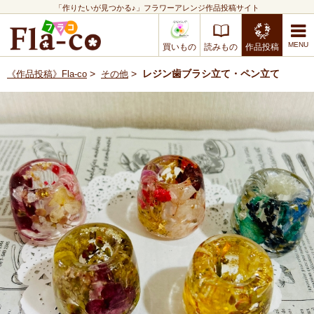
「作りたいが見つかる♪」フラワーアレンジ作品投稿サイト
買いもの
読みもの
作品投稿
>
>
レジン歯ブラシ立て・ペン立て
《作品投稿》Fla-co
その他