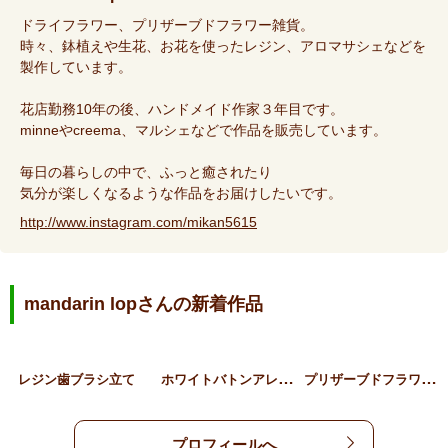
ドライフラワー、プリザーブドフラワー雑貨。
時々、鉢植えや生花、お花を使ったレジン、アロマサシェなどを
製作しています。
花店勤務10年の後、ハンドメイド作家３年目です。
minneやcreema、マルシェなどで作品を販売しています。
毎日の暮らしの中で、ふっと癒されたり
気分が楽しくなるような作品をお届けしたいです。
http://www.instagram.com/mikan5615
mandarin lopさんの新着作品
ホ
ワイトバトンアレンジメン…
プ
リザーブドフラワーブルー…
レジン歯ブラシ立て
プロフィールへ