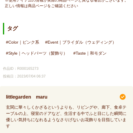
※使用アイテムの情報が実際の商品ページと異なる場合がございます。
正しい情報は商品ページをご確認ください
タグ
Color｜ピンク系
Event｜ブライダル（ウェディング）
Style｜ヘッドパーツ（髪飾り）
Taste｜和モダン
作品ID：R000165273
投稿日：2023/07/04 06:37
littlegarden maru
玄関に華々しくかざるというよりも、リビングや、廊下、食卓テ
ーブルの上、寝室のドアなど、生活する中でふと目にした瞬間に
優しい気持ちになれるようなさりげないお花飾りを目指していま
す