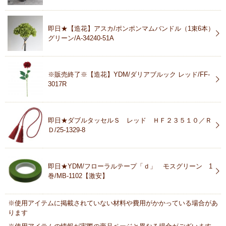
即日★【造花】アスカ/ポンポンマムバンドル（1束6本）
グリーン/A-34240-51A
※販売終了※【造花】YDM/ダリアブルック レッド/FF-
3017R
即日★ダブルタッセルＳ レッド ＨＦ２３５１０／Ｒ
Ｄ/25-1329-8
即日★YDM/フローラルテープ「ｄ」 モスグリーン 1
巻/MB-1102【激安】
※使用アイテムに掲載されていない材料や費用がかかっている場合があ
ります