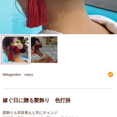
littlegarden maru
嫁ぐ日に贈る髪飾り 色打掛
髪飾りも衣装替えと共にチェンジ