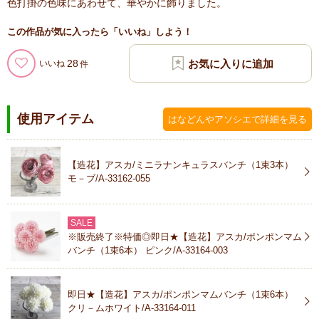
色打掛の色味にあわせて、華やかに飾りました。
この作品が気に入ったら「いいね」しよう！
28
いいね
使用アイテム
はなどんやアソシエで詳細を見る
【造花】アスカ/ミニラナンキュラスバンチ（1束3本）
モ－ブ/A-33162-055
SALE
※販売終了※特価◎即日★【造花】アスカ/ポンポンマム
バンチ（1束6本） ピンク/A-33164-003
即日★【造花】アスカ/ポンポンマムバンチ（1束6本）
クリ－ムホワイト/A-33164-011