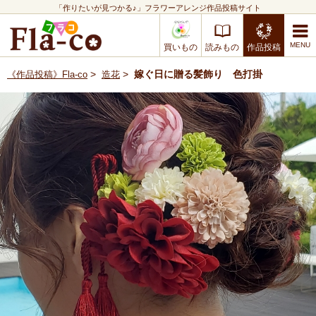
「作りたいが見つかる♪」フラワーアレンジ作品投稿サイト
買いもの
読みもの
作品投稿
>
>
嫁ぐ日に贈る髪飾り 色打掛
《作品投稿》Fla-co
造花