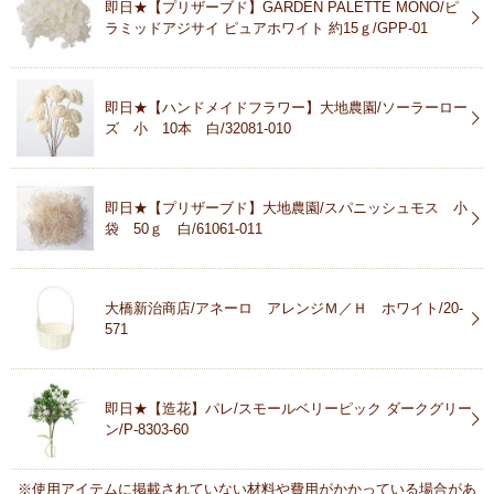
即日★【プリザーブド】GARDEN PALETTE MONO/ピ
ラミッドアジサイ ピュアホワイト 約15ｇ/GPP-01
即日★【ハンドメイドフラワー】大地農園/ソーラーロー
ズ 小 10本 白/32081-010
即日★【プリザーブド】大地農園/スパニッシュモス 小
袋 50ｇ 白/61061-011
大橋新治商店/アネーロ アレンジＭ／Ｈ ホワイト/20-
571
即日★【造花】パレ/スモールベリーピック ダークグリー
ン/P-8303-60
※使用アイテムに掲載されていない材料や費用がかかっている場合があ