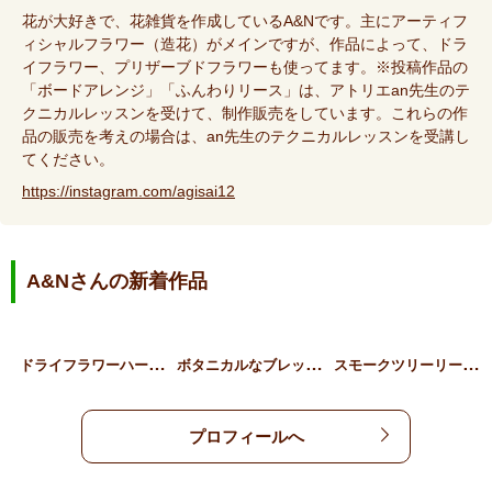
花が大好きで、花雑貨を作成しているA&Nです。主にアーティフ
ィシャルフラワー（造花）がメインですが、作品によって、ドラ
イフラワー、プリザーブドフラワーも使ってます。※投稿作品の
「ボードアレンジ」「ふんわりリース」は、アトリエan先生のテ
クニカルレッスンを受けて、制作販売をしています。これらの作
品の販売を考えの場合は、an先生のテクニカルレッスンを受講し
てください。
https://instagram.com/agisai12
A&Nさんの新着作品
ド
ライフラワーハーフリース…
ボ
タニカルなブレッドアレン…
ス
モークツリーリース（くす…
プロフィールへ