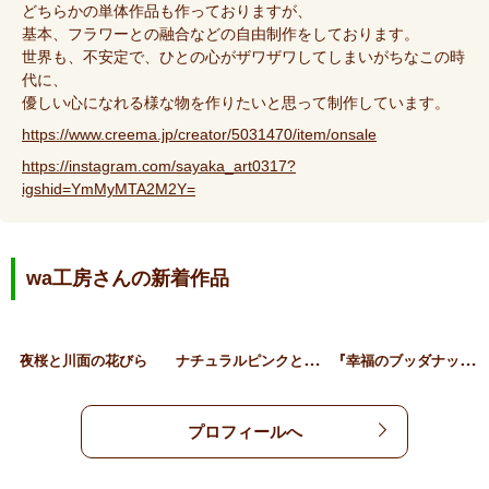
どちらかの単体作品も作っておりますが、
基本、フラワーとの融合などの自由制作をしております。
世界も、不安定で、ひとの心がザワザワしてしまいがちなこの時
代に、
優しい心になれる様な物を作りたいと思って制作しています。
https://www.creema.jp/creator/5031470/item/onsale
https://instagram.com/sayaka_art0317?
igshid=YmMyMTA2M2Y=
wa工房さんの新着作品
ナ
チュラルピンクとオフホワ…
『
幸福のブッダナッツ』桜ア…
夜桜と川面の花びら
プロフィールへ