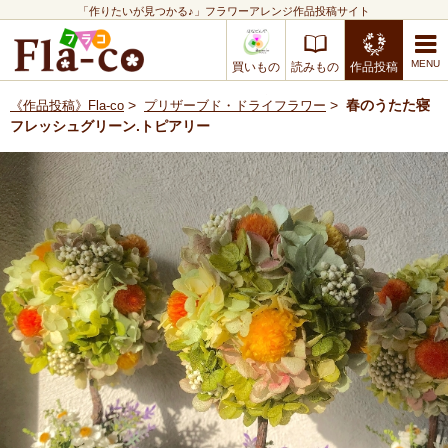
「作りたいが見つかる♪」フラワーアレンジ作品投稿サイト
買いもの
読みもの
作品投稿
>
>
春のうたた寝
《作品投稿》Fla-co
プリザーブド・ドライフラワー
フレッシュグリーン.トピアリー