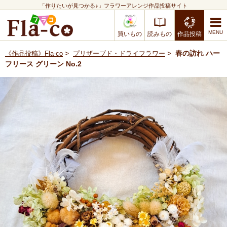
「作りたいが見つかる♪」フラワーアレンジ作品投稿サイト
買いもの
読みもの
作品投稿
>
>
春の訪れ ハー
《作品投稿》Fla-co
プリザーブド・ドライフラワー
フリース グリーン No.2