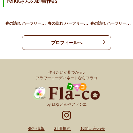
reikaさんの新着作品
春
の訪れ ハーフリース グ…
春
の訪れ ハーフリース ピ…
春
の訪れ ハーフリース グ…
プロフィールへ
作りたいが見つかる♪
フラワーコーディネートならフラコ
by はなどんやアソシエ
会社情報
利用規約
お問い合わせ