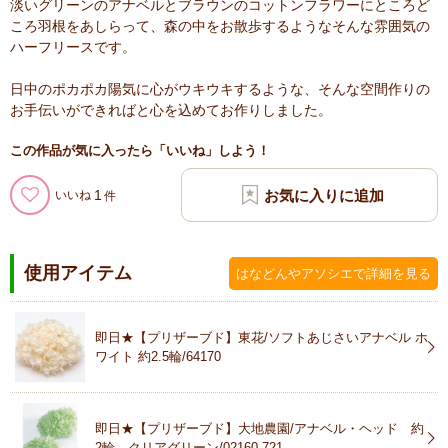
淡いグリーンのアナベルとブラウンのコットンフラワーにところど
ころ羽根をあしらって、森の中をお散歩するようなそんな雰囲気の
ハーフリースです。
日中のポカポカ陽気に心がウキウキするような、そんな空間作りの
お手伝いができればと心を込めてお作りしました。
この作品が気に入ったら「いいね」しよう！
1
いいね
使用アイテム
はなどんやアソシエで詳細を見る
即日★【プリザーブド】東花/ソフトあじさいアナベル ホ
ワイト 約2.5輪/64170
即日★【プリザーブド】大地農園/アナベル・ヘッド 約
2輪 クリアグリーン/02160-721